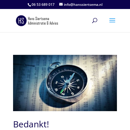
06 53 689 017
info@hanssiertsema.nl
Bedankt!