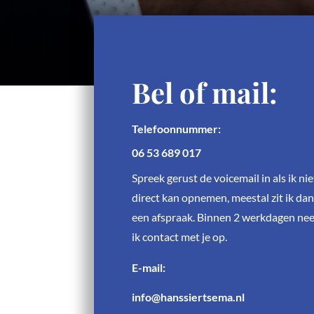
Bel of mail:
Telefoonnummer:
06 53 689 017
Spreek gerust de voicemail in als ik nie
direct kan opnemen, meestal zit ik dan
een afspraak. Binnen 2 werkdagen ne
ik contact met je op.
E-mail:
info@hanssiertsema.nl